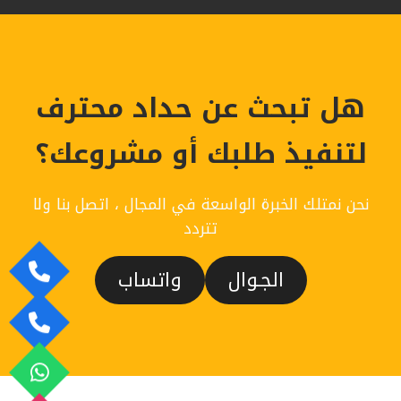
الرياض
ت:
0558778334
اشكال
ورق
هل تبحث عن حداد محترف
حائط
الرياض
–
لتنفيذ طلبك أو مشروعك؟
طباعة
ورق
جدران
نحن نمتلك الخبرة الواسعة في المجال ، اتصل بنا ولا
الرياض
تتردد
الجـوال
واتساب