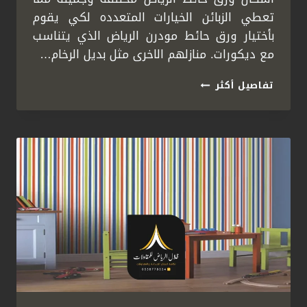
تعطي الزبائن الخيارات المتعدده لكي يقوم
بأختيار ورق حائط مودرن الرياض الذي يتناسب
مع ديكورات. منازلهم الاخرى مثل بديل الرخام…
ديكورات
تفاصيل أكثر
ورق
جدران
الرياض
ت:
0558778334
ورق
حائط
غرف
نوم
الرياض
–
اشكال
ورق
حائط
الرياض