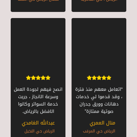
“اتعامل معهم منذ فترة
انصح فيهم لجودة العمل
، وقد قدموا لي خدمات
وسرعة الانجاز ، جربت
دهانات وورق جدران
خدمة السواتر وكانوا
صوتية ممتازة”
الافضل بالرياض.
منال العمري
عبدالله الغامدي
الرياض حي المرقب
الرياض حي النخيل