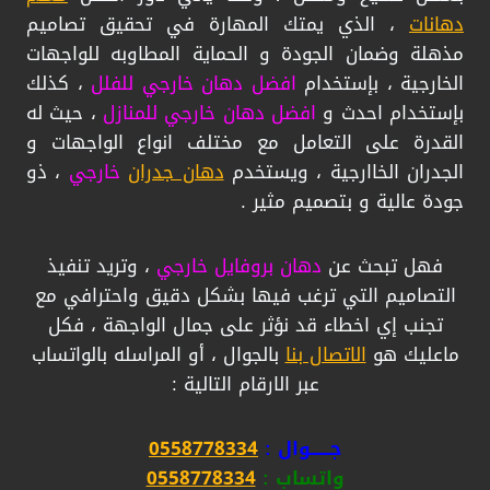
دهانات
، الذي يمتك المهارة في تحقيق تصاميم
مذهلة وضمان الجودة و الحماية المطاوبه للواجهات
الخارجية ، بإستخدام
افضل دهان خارجي للفلل
، كذلك
بإستخدام احدث و
افضل دهان خارجي للمنازل
، حيث له
القدرة على التعامل مع مختلف انواع الواجهات و
الجدران الخاارجية ، ويستخدم
دهان جدران
خارجي
، ذو
جودة عالية و بتصميم مثير .
فهل تبحث عن
دهان بروفايل خارجي
، وتريد تنفيذ
التصاميم التي ترغب فيها بشكل دقيق واحترافي مع
تجنب إي اخطاء قد نؤثر على جمال الواجهة ، فكل
ماعليك هو
الاتصال بنا
بالجوال ، أو المراسله بالواتساب
عبر الارقام التالية :
جــــــوال :
0558778334
واتساب :
0558778334