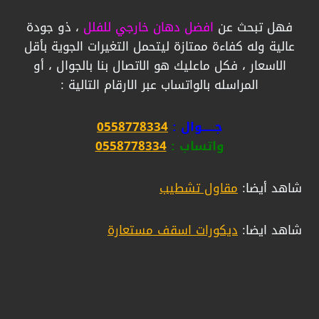
فهل تبحث عن
افضل دهان خارجي للفلل
، ذو جودة
عالية وله كفاءة ممتازة ليتحمل التغيرات الجوية بأقل
الاسعار ، فكل ماعليك هو الاتصال بنا بالجوال ، أو
المراسله بالواتساب عبر الارقام التالية :
جــــــوال :
0558778334
واتساب :
0558778334
شاهد أيضا:
مقاول تشطيب
شاهد ايضا:
ديكورات اسقف مستعارة