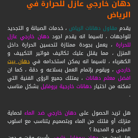
دهان خارجي عازل للحرارة في
الرياض
يقدم
مقاول دهانات الرياض
، خدمات الصيانة و التجديد
للواجهات ، لاسيما انه يقدم اجود
دهان خارجي عازل
للحرارة
، يعمل بجودة ممتازة لتحسين الحرارة داخل
المنزل ، مما يقلل عليك تكاليف فواتير التكييف و
الكهرباء ، لاسيما انه يمكن استخدامه في
دهان بيت
خارجي
، ويقوم بإتمام العمل بسلاعه و دقة ، كما ان
افضل معلم دهانات
، يمتلك جميع الرؤى الفنية التي
تمكنه من اختيار
دهانات خارجية بروفايل
بشكل مناسب
.
هل تريد الحصول على
دهان خارجي ضد الماء
لحماية
منزلك أو فلتك من الماء وبتصميم يتناسب مع اسلوب
المبنى و المحيط ؟
هل تبحث عن
دهان بروفايل خارجي
بأسرع وقت و دون