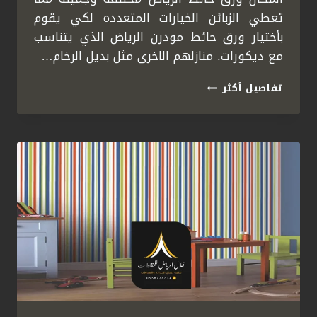
تعطي الزبائن الخيارات المتعدده لكي يقوم
بأختيار ورق حائط مودرن الرياض الذي يتناسب
مع ديكورات. منازلهم الاخرى مثل بديل الرخام…
ديكورات
تفاصيل أكثر
ورق
جدران
الرياض
ت:
0558778334
ورق
حائط
غرف
نوم
الرياض
–
اشكال
ورق
حائط
الرياض