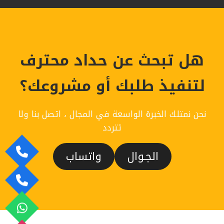
الرياض
ت:
0558778334
اشكال
ورق
هل تبحث عن حداد محترف
حائط
الرياض
–
لتنفيذ طلبك أو مشروعك؟
طباعة
ورق
جدران
نحن نمتلك الخبرة الواسعة في المجال ، اتصل بنا ولا
الرياض
تتردد
الجـوال
واتساب