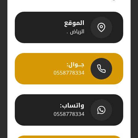
الموقع
الرياض .
جـــوال:
0558778334
واتساب:
0558778334