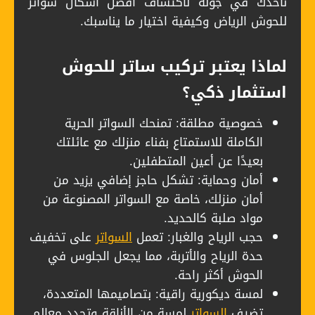
نأخذك في جولة لاكتشاف أفضل اشكال سواتر
للحوش الرياض وكيفية اختيار ما يناسبك.
لماذا يعتبر تركيب ساتر للحوش
استثمار ذكي؟
خصوصية مطلقة: تمنحك السواتر الحرية
الكاملة للاستمتاع بفناء منزلك مع عائلتك
بعيدًا عن أعين المتطفلين.
أمان وحماية: تشكل حاجز إضافي يزيد من
أمان منزلك، خاصة مع السواتر المصنوعة من
مواد صلبة كالحديد.
حجب الرياح والغبار: تعمل
السواتر
على تخفيف
حدة الرياح والأتربة، مما يجعل الجلوس في
الحوش أكثر راحة.
لمسة ديكورية راقية: بتصاميمها المتعددة،
تضيف
السواتر
لمسة من الأناقة وتحدد معالم