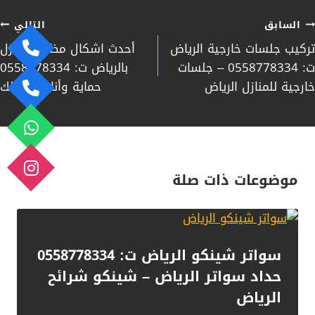
صفّح
السابق
التالي
تركيب جلسات خارجية الرياض
أحدث اشكال مظلات منازل
لمقالات
ت: 0558778334 – جلسات
بالرياض ت: 0558778334
خارجية للمنازل الرياض
حماية وأناقة لمنزلك
موضوعات ذات صلة
سواتر شينكو الرياض ت: 0558778334
حداد سواتر الرياض – شينكو شرائح
الرياض