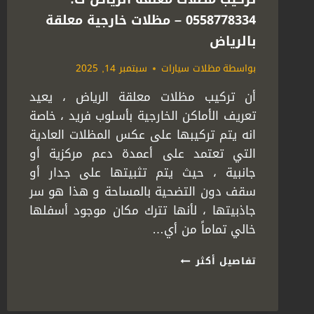
ليزر
0558778334 – مظلات خارجية معلقة
مودرن
بالرياض
الرياض
بواسطة
مظلات سيارات
سبتمبر 14, 2025
أن تركيب مظلات معلقة الرياض ، يعيد
تعريف الأماكن الخارجية بأسلوب فريد ، خاصة
انه يتم تركيبها على عكس المظلات العادية
التي تعتمد على أعمدة دعم مركزية أو
جانبية ، حيث يتم تثبيتها على جدار أو
سقف دون التضحية بالمساحة و هذا هو سر
جاذبيتها ، لأنها تترك مكان موجود أسفلها
خالي تماماً من أي…
تركيب
تفاصيل أكثر
مظلات
معلقة
الرياض