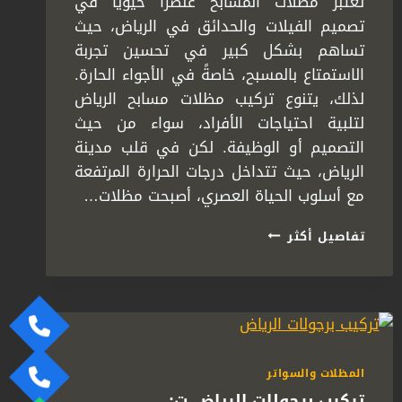
تعتبر مظلات المسابح عنصرًا حيويًا في
تصميم الفيلات والحدائق في الرياض، حيث
تساهم بشكل كبير في تحسين تجربة
الاستمتاع بالمسبح، خاصةً في الأجواء الحارة.
لذلك، يتنوع تركيب مظلات مسابح الرياض
لتلبية احتياجات الأفراد، سواء من حيث
التصميم أو الوظيفة. لكن في قلب مدينة
الرياض، حيث تتداخل درجات الحرارة المرتفعة
مع أسلوب الحياة العصري، أصبحت مظلات…
تركيب
تفاصيل أكثر
مظلات
مسابح
الرياض
ت:
0558778334
مظلات
مسابح
المظلات والسواتر
خارجية
تركيب برجولات الرياض ت:
الرياض