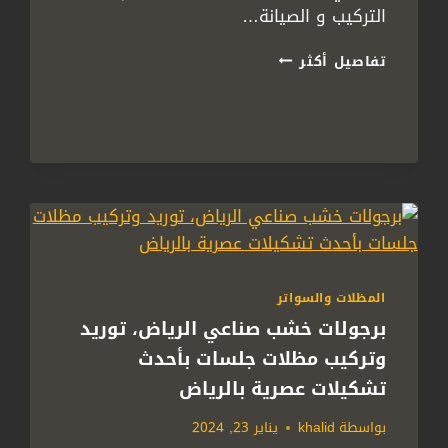
التركيب و الصيانة…
سواتر
تفاصيل أكثر
شينكو
الرياض
ت:
0558778334
حداد
سواتر
الرياض
–
شينكو
شرائح
الرياض
المظلات والسواتر
برجولات خشب صناعي الرياض، توريد
وتركيب مظلات جلسات بأحدث
تشكيلات عصرية بالرياض
بواسطة
khalid
يناير 23, 2024