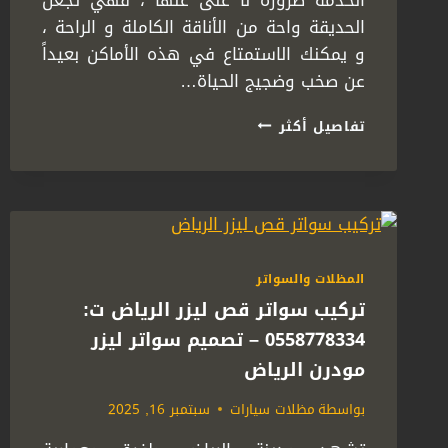
الخدمة ضرورة لا غنى عنها ، فهي تجعل
الحديقة واحة من الأناقة الكاملة و الراحة ،
و يمكنك الاستمتاع في هذه الأماكن بعيداً
عن صخب وضجيج الحياة…
تركيب
تفاصيل أكثر
مظلات
حدائق
منزلية
الرياض
ت:
0558778334
مظلات
المظلات والسواتر
حدائق
تركيب سواتر قص ليزر الرياض ت:
فلل
بالرياض
0558778334 – تصميم سواتر ليزر
مودرن الرياض
بواسطة
مظلات سيارات
سبتمبر 16, 2025