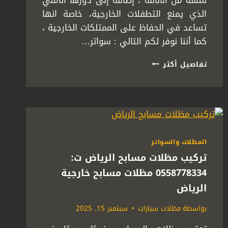
لمسة من الأناقة ، إضافة إلى دورها الأمني
الذي يمنع التطفلات الخارجية، خاصة انها
تساعد في الحفاظ على الممتلكات الخارجية ،
كما أننا نوفر لكم التالي : سواتر…
تركيب
تفاصيل أكثر
سواتر
حديد
الرياض
ت:
0558778334
سواتر
حديد
المظلات والسواتر
للمنازل
تركيب مظلات مسابح الرياض ت:
في
الرياض
0558778334 مظلات مسابح خارجية
الرياض
بواسطة
مظلات سيارات
سبتمبر 15, 2025