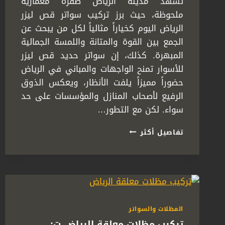
تشهد مدينة الرياض طفرة معمارية
ملحوظة، حيث برز تركيب سواتر قص ليزر
الرياض اليوم كخياراً مثالياً لكل من يبحث عن
الجمع بين القوة والمتانة واللمسة الجمالية
المبهرة. كذلك، إن سواتر حديد قص ليزر
للأسوار تمنح الواجهات والمباني في الرياض
حضوراً مميزاً يلفت الأنظار، ويعكس الذوق
الرفيع لأصحاب المنازل والمؤسسات على حد
سواء. لكن مع التطور…
تركيب
تفاصيل أكثر
سواتر
قص
ليزر
الرياض
ت:
0558778334
–
المظلات والسواتر
تصميم
تركيب مظلات معلقة الرياض ت:
سواتر