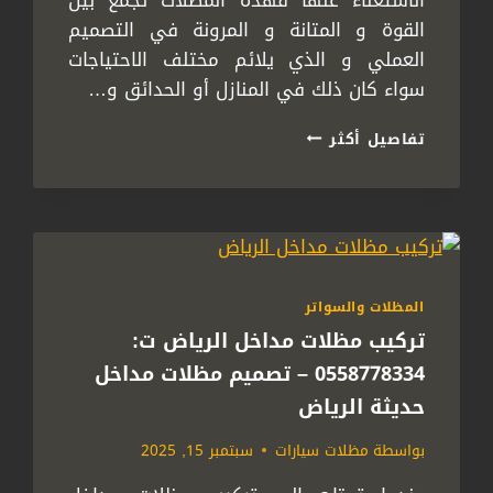
الاستغناء عنها فهذه المظلات تجمع بين
القوة و المتانة و المرونة في التصميم
العملي و الذي يلائم مختلف الاحتياجات
سواء كان ذلك في المنازل أو الحدائق و…
تركيب
تفاصيل أكثر
مظلات
حديد
الرياض
ت:
0558778334
–
مظلات
المظلات والسواتر
حديد
تركيب مظلات مداخل الرياض ت:
خارجية
الرياض
0558778334 – تصميم مظلات مداخل
حديثة الرياض
بواسطة
مظلات سيارات
سبتمبر 15, 2025