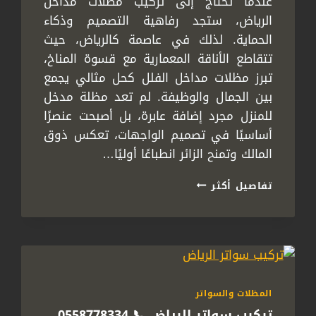
عندما تحتاج إلى تركيب مظلات مداخل
الرياض، ستجد رفاهية التصميم وذكاء
الحماية. لذلك في عاصمة كالرياض، حيث
تتقاطع الأناقة المعمارية مع قسوة المناخ،
تبرز مظلات مداخل الفلل كحل مثالي يجمع
بين الجمال والوظيفة. لم تعد مظلة مدخل
للمنزل مجرد إضافة عابرة، بل أصبحت عنصرًا
أساسيًا في تصميم الواجهات، تعكس ذوق
المالك وتمنح الزائر انطباعًا أوليًا…
تركيب
تفاصيل أكثر
مظلات
مداخل
الرياض
ت:
0558778334
–
تصميم
المظلات والسواتر
مظلات
تركيب سواتر الرياض 📞 0558778334
مداخل