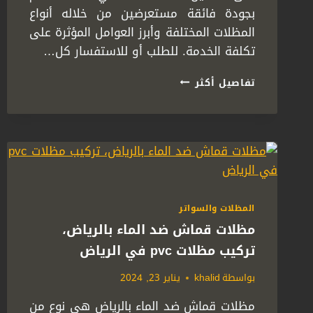
بجودة فائقة مستعرضين من خلاله أنواع
المظلات المختلفة وأبرز العوامل المؤثرة على
تكلفة الخدمة. للطلب أو للاستفسار كل…
تركيب
تفاصيل أكثر
مظلات
سيارات
الرياض
ت:
0558778334
اسعار
مظلات
السيارات
المظلات والسواتر
الرياض
–
مظلات قماش ضد الماء بالرياض،
مظلات
تركيب مظلات pvc في الرياض
سيارات
متحركة
بواسطة
khalid
يناير 23, 2024
الرياض
مظلات قماش ضد الماء بالرياض هي نوع من