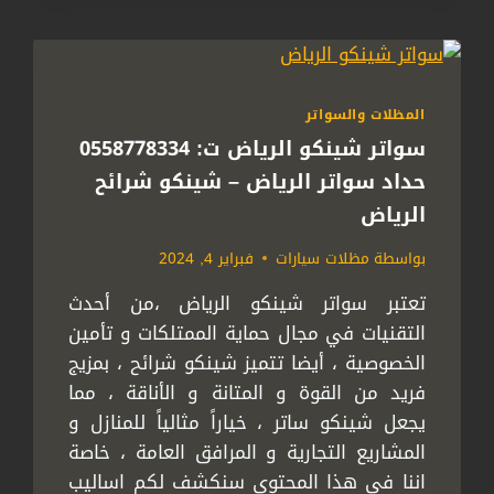
0558778334
سواتر
بين
الفلل
بالرياض
المظلات والسواتر
–
ساتر
سواتر شينكو الرياض ت: 0558778334
حديد
حداد سواتر الرياض – شينكو شرائح
مجدول
الرياض
في
الرياض
بواسطة
مظلات سيارات
فبراير 4, 2024
تعتبر سواتر شينكو الرياض ،من أحدث
التقنيات في مجال حماية الممتلكات و تأمين
الخصوصية ، أيضا تتميز شينكو شرائح ، بمزيج
فريد من القوة و المتانة و الأناقة ، مما
يجعل شينكو ساتر ، خياراً مثالياً للمنازل و
المشاريع التجارية و المرافق العامة ، خاصة
اننا في هذا المحتوى سنكشف لكم اساليب