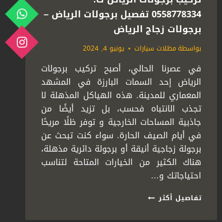
0558778334 تفصيل برجولات الرياض –
برجولات زجاج الرياض
بواسطة
مظلات سيارات
يونيو 4, 2024
في عصرنا الحالي، أصبح تركيب برجولات
الرياض إحد السمات البارزة في المشهد
المعماري للمدينة. هذه الهياكل المذهلة لا
تجذب الانتباه فحسب، بل تزيد أيضًا من
جاذبية المساحات الخارجية و توفر ظلًا مريحًا
في أيام الصيف الحارة. سواء كنت تبحث عن
برجولة زجاجية أنيقة أو برجولة دائرية مذهلة،
هناك الكثير من الخيارات المتاحة لتناسب
احتياجاتك و…
تركيب
تفاصيل أكثر
برجولات
الرياض