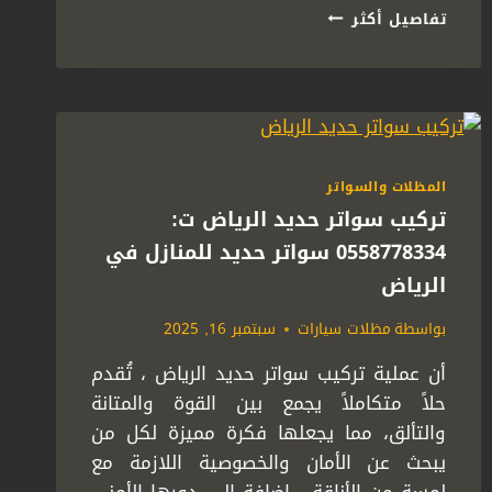
تركيب
تفاصيل أكثر
جلسات
خارجية
الرياض
ت:
0558778334
–
جلسات
المظلات والسواتر
خارجية
تركيب سواتر حديد الرياض ت:
للمنازل
الرياض
0558778334 سواتر حديد للمنازل في
الرياض
بواسطة
مظلات سيارات
سبتمبر 16, 2025
أن عملية تركيب سواتر حديد الرياض ، تُقدم
حلاً متكاملاً يجمع بين القوة والمتانة
والتألق، مما يجعلها فكرة مميزة لكل من
يبحث عن الأمان والخصوصية اللازمة مع