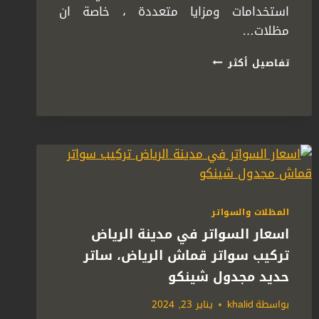
استخدامات ومزايا متعددة ، خاصة ان
مظلات…
مظلات
تفاصيل أكثر
هرمية
الرياض
ت:
0558778334
مظلات
بي
في
سي
الرياض
–
المظلات والسواتر
سعر
اسعار السواتر في مدينة الرياض
مظلات
تركيب سواتر قماش الرياض، ساتر
لكسان
الرياض
حديد مجدول شينكو
بواسطة
khalid
يناير 23, 2024