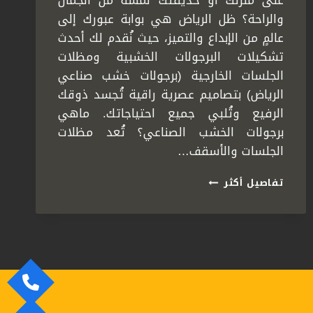
على منزلك أو حديقتك لمسةً من الجمال
والراحة؟ ظل الرياض هي بوابة عبورك إلى
عالمٍ من الإبداع والتميز، حيث نُقدم لك أحدث
تشكيلات البرجولات الخشبية ومظلات
الجلسات الخارجية (برجولات خشب صناعي
الرياض) بتصاميم عصرية راقية تُجسد ذوقك
الرفيع وتُلبي جميع احتياجاتك. ماهي
برجولات الخشب الصناعي؟ تُعد مظلات
الجلسات والأسقف…
برجولات
تفاصيل أكثر
خشب
صناعي
الرياض،
توريد
وتركيب
مظلات
جلسات
بأحدث
تشكيلات