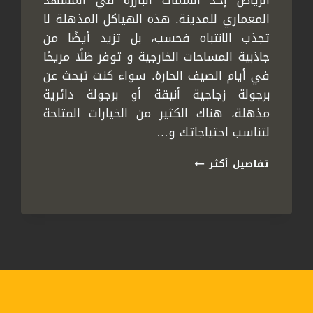
الرياض إحد السمات البارزة في المشهد
المعماري للمدينة. هذه الهياكل المذهلة لا
تجذب الانتباه فحسب، بل تزيد أيضًا من
جاذبية المساحات الخارجية و توفر ظلًا مريحًا
في أيام الصيف الحارة. سواء كنت تبحث عن
برجولة زجاجية أنيقة أو برجولة دائرية
مذهلة، هناك الكثير من الخيارات المتاحة
لتناسب احتياجاتك و…
تركيب
تفاصيل أكثر
برجولات
الرياض
ت:
0558778334
تفصيل
برجولات
الرياض
–
برجولات
زجاج