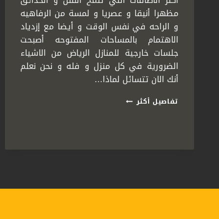
أكثر الاضافات التي تنمح الفلل و الحدائق
مظهرا أنيقا و عصريا و لمسة من الرفاهيه
و الراحه في نفس الوقت و أيضا مع إزدياد
الاهتمام بالمساحات المفتوحه أصبحت
جلسات خارجية للمنازل الرياض من الاشياء
الضرورية في كل منزل و فله و نحن نعلم
أنك الان تتسائل لماذا…
تركيب
تفاصيل أكثر
جلسات
خارجية
الرياض
ت:
0558778334
–
جلسات
خارجية
للمنازل
الرياض